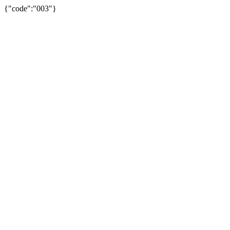
{"code":"003"}